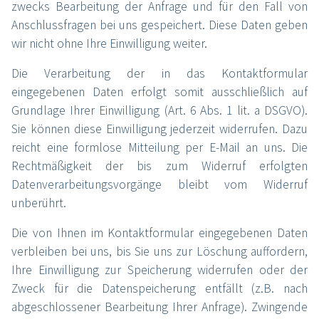
zwecks Bearbeitung der Anfrage und für den Fall von
Wasserstrahl-Assistierte-Liposuktion
Anschlussfragen bei uns gespeichert. Diese Daten geben
Vorteile der WAL-Technologie auf einen Blick
wir nicht ohne Ihre Einwilligung weiter.
Behandlungsmöglichkeiten
Die Verarbeitung der in das Kontaktformular
eingegebenen Daten erfolgt somit ausschließlich auf
Technologie & Produkte
Grundlage Ihrer Einwilligung (Art. 6 Abs. 1 lit. a DSGVO).
Meyer-Haake GmbH
Sie können diese Einwilligung jederzeit widerrufen. Dazu
Produkte
reicht eine formlose Mitteilung per E-Mail an uns. Die
Rechtmäßigkeit der bis zum Widerruf erfolgten
Downloads & Mediathek
Datenverarbeitungsvorgänge bleibt vom Widerruf
Clarius
unberührt.
PoCUS-Spray
Die von Ihnen im Kontaktformular eingegebenen Daten
Team
verbleiben bei uns, bis Sie uns zur Löschung auffordern,
Kontaktformular
Ihre Einwilligung zur Speicherung widerrufen oder der
Zweck für die Datenspeicherung entfällt (z.B. nach
abgeschlossener Bearbeitung Ihrer Anfrage). Zwingende