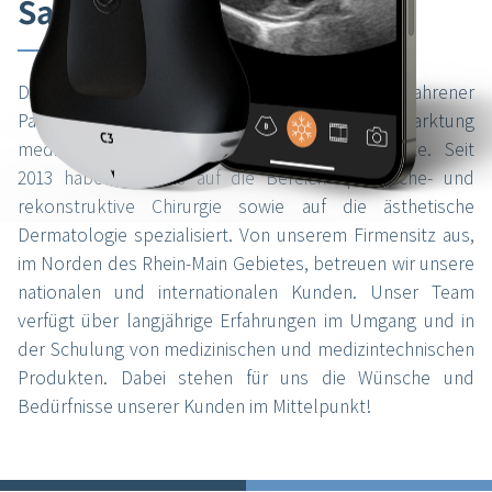
SaleoMed!
Die SaleoMed Medizintechnik GmbH ist Ihr erfahrener
Partner in Sachen Entwicklung und Vermarktung
medizinischer und medizintechnischer Produkte. Seit
2013 haben wir uns auf die Bereiche plastische- und
rekonstruktive Chirurgie sowie auf die ästhetische
Dermatologie spezialisiert. Von unserem Firmensitz aus,
im Norden des Rhein-Main Gebietes, betreuen wir unsere
nationalen und internationalen Kunden. Unser Team
verfügt über langjährige Erfahrungen im Umgang und in
der Schulung von medizinischen und medizintechnischen
Produkten. Dabei stehen für uns die Wünsche und
Bedürfnisse unserer Kunden im Mittelpunkt!