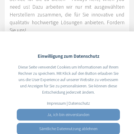
need us! Dazu arbeiten wir nur mit ausgewählten
Herstellern zusammen, die für Sie innovative und
qualitativ hochwertige Lösungen anbieten. Fordern
Sie uns!
In allen Bereichen achten wir stets auf leistungsstarke
und innovative Partner sowie Produkte höchster Qualität,
Einwilligung zum Datenschutz
um unsere Vision des Wohlbefindens aller Patienten
Diese Seite verwendet Cookies um Informationen auf Ihrem
durch eine optimale Versorgung zu erreichen.
Rechner zu speichern. Mit Klick auf den Button erlauben Sie
uns die User Experience auf unserer Website zu verbessern
und Anzeigen für Sie zu personalisieren. Sie können diese
Entscheidung jederzeit ändern.
Impressum
|
Datenschutz
Ja, ich bin einverstanden
UNSERE PARTNER
Sämtliche Datennutzung ablehnen