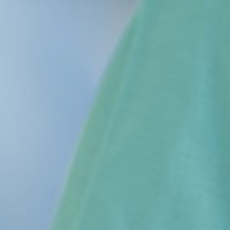
Start
Human Med AG
Wasserstrahl-Assistierte-Liposuktion
Vorteile der WAL-Technologie auf einen Blick
Behandlungsmöglichkeiten
Technologie & Produkte
Meyer-Haake GmbH
Produkte
Downloads & Mediathek
Clarius
Team
Kontaktformular